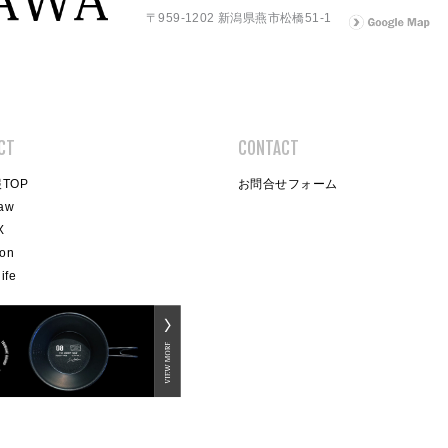
〒959-1202 新潟県燕市松橋51-1
CT
CONTACT
TOP
お問合せフォーム
raw
X
oon
ife