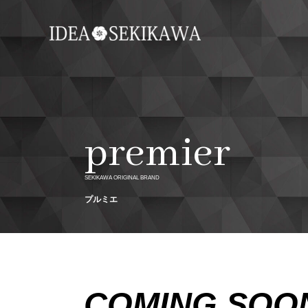
内
容
を
ス
キ
ッ
プ
premier
SEKIKAWA ORIGINAL BRAND
プルミエ
COMING SOON